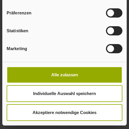
25.04.18
05/2017
Präferenzen
Zum Artikel auf
boerdebehoerde.de
Artikel als PDF
Statistiken
Marketing
Alle zulassen
Für kreative Werbung
Große Bilder, kurze
im Briefkasten
Botschaft und eine
spitze Zielgruppe
Individuelle Auswahl speichern
Ostthüringer Zeitung,
09.03.17
Print & Produktion,
Ausgabe 05-06/2016
Akzeptiere notwendige Cookies
Artikel als PDF
Artikel als PDF