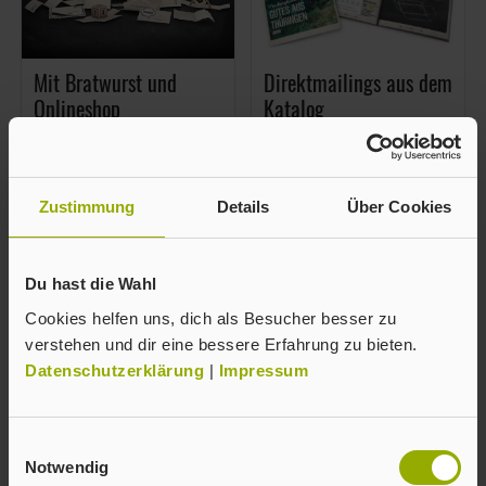
Mit Bratwurst und
Direktmailings aus dem
Onlineshop
Katalog
Dedica, Ausgabe 03/2017
Deutscher Drucker,
Ausgabe 12/2017
Artikel als PDF
Artikel als PDF
Zustimmung
Details
Über Cookies
Du hast die Wahl
Cookies helfen uns, dich als Besucher besser zu
verstehen und dir eine bessere Erfahrung zu bieten.
Datenschutzerklärung
|
Impressum
Dor kleene
Thüringische
Mailingfuchs
Mailingideen
Einwilligungsauswahl
Notwendig
Die Bördebehörde,
bindereport, Ausgabe