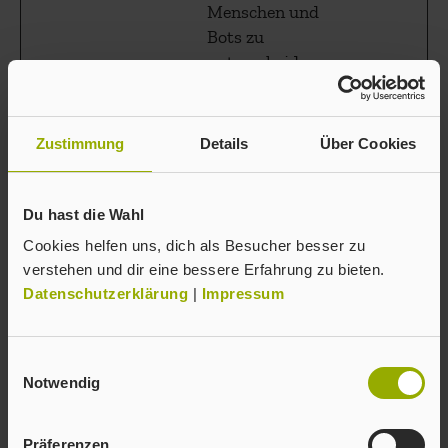
Menschen und
Bots zu
unterscheiden.
Statistiken (2)
Zustimmung
Details
Über Cookies
Statistik-Cookies helfen Webseiten-Besitzern zu
verstehen, wie Besucher mit Webseiten
Du hast die Wahl
interagieren, indem Informationen anonym
Cookies helfen uns, dich als Besucher besser zu
gesammelt und gemeldet werden.
verstehen und dir eine bessere Erfahrung zu bieten.
Maxim
Datenschutzerklärung
|
Impressum
ale
Name
Anbieter
Zweck
Speich
Einwilligungsauswahl
erdaue
Notwendig
r
_ga
Google
Registriert eine
2 Jahre
Präferenzen