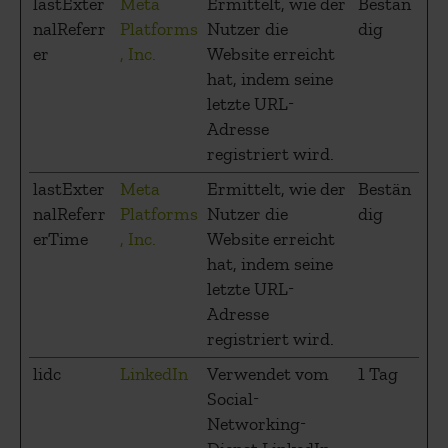
lastExter
Meta
Ermittelt, wie der
Bestän
nalReferr
Platforms
Nutzer die
dig
er
, Inc.
Website erreicht
hat, indem seine
letzte URL-
Adresse
registriert wird.
lastExter
Meta
Ermittelt, wie der
Bestän
nalReferr
Platforms
Nutzer die
dig
erTime
, Inc.
Website erreicht
hat, indem seine
letzte URL-
Adresse
registriert wird.
lidc
LinkedIn
Verwendet vom
1 Tag
Social-
Networking-