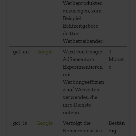
Werbeprodukten
anzuzeigen, zum
Beispiel
Echtzeitgebote
dritter
Werbetreibender.
_gcl_au
Google
Wird von Google
3
AdSense zum
Monat
Experimentieren
e
mit
Werbungseffizien
z auf Webseiten
verwendet, die
ihre Dienste
nutzen.
_gcl_ls
Google
Verfolgt die
Bestän
Konversionsrate
dig