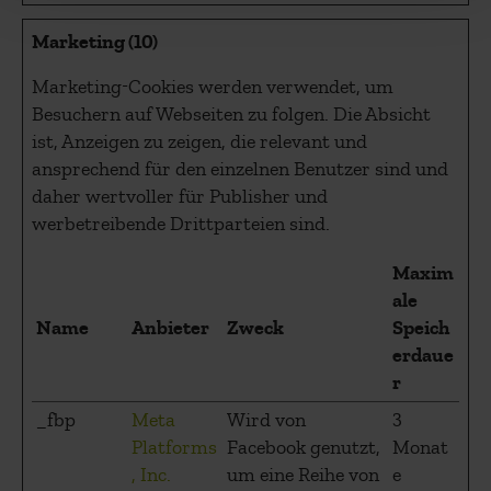
Marketing (10)
Marketing-Cookies werden verwendet, um
Besuchern auf Webseiten zu folgen. Die Absicht
ist, Anzeigen zu zeigen, die relevant und
ansprechend für den einzelnen Benutzer sind und
daher wertvoller für Publisher und
werbetreibende Drittparteien sind.
Maxim
ale
Name
Anbieter
Zweck
Speich
erdaue
r
_fbp
Meta
Wird von
3
Platforms
Facebook genutzt,
Monat
, Inc.
um eine Reihe von
e