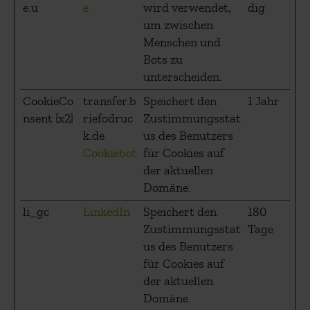
e.u
e
wird verwendet,
dig
um zwischen
Menschen und
Bots zu
unterscheiden.
CookieCo
transfer.b
Speichert den
1 Jahr
nsent [x2]
riefodruc
Zustimmungsstat
k.de
us des Benutzers
Cookiebot
für Cookies auf
der aktuellen
Domäne.
li_gc
LinkedIn
Speichert den
180
Zustimmungsstat
Tage
us des Benutzers
für Cookies auf
der aktuellen
Domäne.