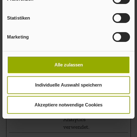
eindeutige ID, die
verwendet wird,
um statistische
Statistiken
Daten dazu, wie
der Besucher die
Marketing
Website nutzt, zu
generieren.
_ga_#
Google
Sammelt Daten
2 Jahre
Alle zulassen
dazu, wie oft ein
Benutzer eine
Website besucht
Individuelle Auswahl speichern
hat, sowie Daten
für den ersten und
letzten Besuch.
Akzeptiere notwendige Cookies
Von Google
Analytics
verwendet.