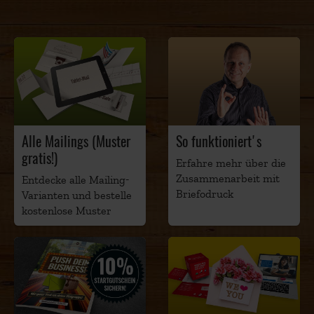
Alle Mailings (Muster
So funktioniert's
gratis!)
Erfahre mehr über die
Zusammenarbeit mit
Entdecke alle Mailing-
Briefodruck
Varianten und bestelle
kostenlose Muster