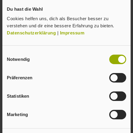
Unternehmen – egal ob dein Business lokal,
Du hast die Wahl
überregional oder online agiert. Mit
Cookies helfen uns, dich als Besucher besser zu
Briefodruck ist die Umsetzung für jeden
verstehen und dir eine bessere Erfahrung zu bieten.
möglich – auch wenn du kein Marketing-
Datenschutzerklärung
|
Impressum
Profi bist! Wir liefern dir alles, was du für
eine erfolgreiche Mailing-Kampagne
Einwilligungsauswahl
brauchst!
Notwendig
Präferenzen
Statistiken
Marketing