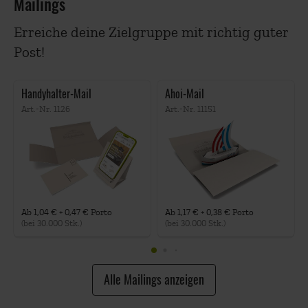
Mailings
Erreiche deine Zielgruppe mit richtig guter
Post!
Handyhalter-Mail
Ahoi-Mail
Art.-Nr.
1126
Art.-Nr.
11151
Ab
1,04
€ +
0,47
€ Porto
Ab
1,17
€ +
0,38
€ Porto
(bei
30.000
Stk.)
(bei
30.000
Stk.)
Alle Mailings anzeigen