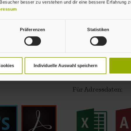
 Besucher besser zu verstehen und dir eine bessere Erfahrung zu
pressum
Zum Easy-Upload
Präferenzen
Statistiken
ateiformate
Cookies
Individuelle Auswahl speichern
Für Adressdaten: