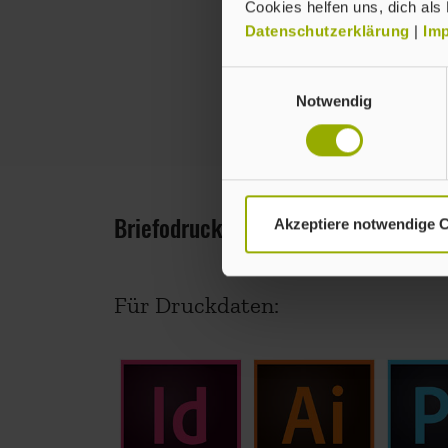
Cookies helfen uns, dich als
Datenschutzerklärung
|
Im
Einwilligungsauswahl
Notwendig
Briefodruck verarbeitet folgende D
Akzeptiere notwendige 
Für Druckdaten: