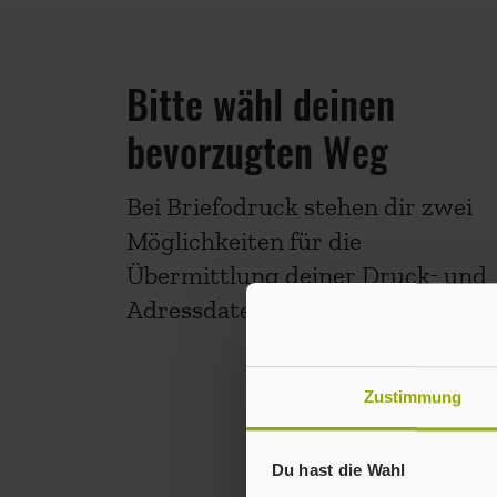
Bitte wähl deinen
bevorzugten Weg
Bei Briefodruck stehen dir zwei
Möglichkeiten für die
Übermittlung deiner Druck- und
Adressdaten zur Verfügung.
Zustimmung
Du hast die Wahl