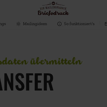
ings
Mailingideen
So funktioniert's
sdaten übermitteln
ANSFER