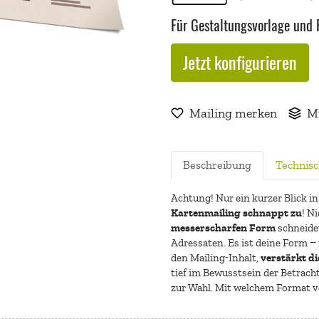
Für Gestaltungsvorlage und P
Jetzt konfigurieren
Die Kreativ-Postkarte L
Mailing merken
M
Beschreibung
Technisc
Achtung! Nur ein kurzer Blick i
Kartenmailing schnappt zu
! N
messerscharfen Form
schneidet
Adressaten. Es ist deine Form –
verstärkt di
den Mailing-Inhalt,
tief im Bewusstsein der Betrach
zur Wahl. Mit welchem Format v