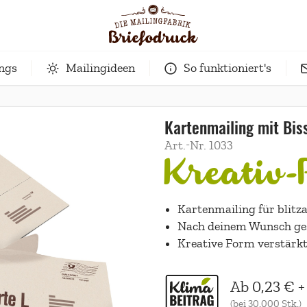
ings
Mailingideen
So funktioniert's
Kartenmailing mit Bis
Art.-Nr.
1033
Kreativ-
Kartenmailing für blit
Nach deinem Wunsch ge
Kreative Form verstärkt
Ab
0,23 €
+
(bei
30.000
Stk.)