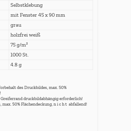
Selbstklebung
mit Fenster 45 x 90 mm
grau
holzfrei weiß
75 g/m²
1000 St.
4.8 g
 Vorbehalt des Druckbildes, max. 50%
!
 Greiferrand druckbildabhängig erforderlich!
 max. 50% Flächendeckung, n i c h t abfallend!